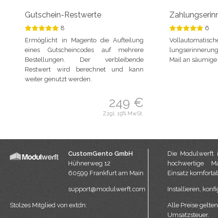
Gutschein-Restwerte
Zahlungseri
8
6
Ermöglicht in Magento die Aufteilung
Vollautomatisc
eines Gutscheincodes auf mehrere
lungs­er­in­ne­r
Bestellungen. Der verbleibende
Mail an säumige
Restwert wird berechnet und kann
weiter genutzt werden.
249 €
Zzgl. 19% MwSt.
CustomGento GmbH
Die Modulwerft i
Hühnerweg 12
hochwertige Ma
60599 Frankfurt am Main
Einsatz komfortab
support@modulwerft.com
Installieren, konfi
Stolzes Mitglied von
extdn
:
Alle Preise gelten
Umsatzsteuer.