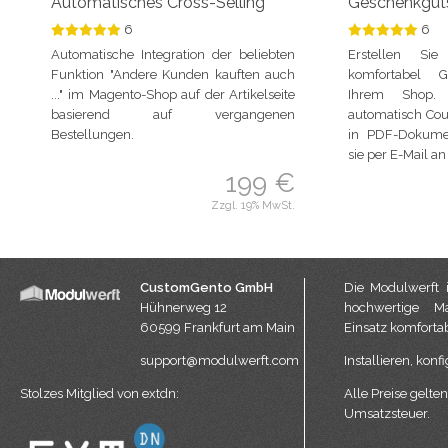
Automatisches Cross-Selling
Geschenkgut
6
6
Automatische Integration der beliebten
Erstellen Si
Funk­tion "Andere Kunden kauften auch
komfortabel G
..." im Magento-Shop auf der Artikelseite
Ihrem Shop. 
basierend auf ver­gan­genen
automatisch Cou
Bestellungen.
in PDF-Dokume
sie per E-Mail a
199 €
Zzgl. 19% MwSt.
CustomGento GmbH
Die Modulwerft i
Hühnerweg 12
hochwertige Ma
60599 Frankfurt am Main
Einsatz komfortab
support@modulwerft.com
Installieren, konfi
Stolzes Mitglied von
extdn
:
Alle Preise gelten
Umsatzsteuer.