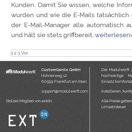
Kunden. Damit Sie wissen, welche Infor
wurden und wie die E-Mails tatsächlich 
der E-Mail-Manager alle automatisch 
und hält sie stets griffbereit.
weiterlesen
1
2
3
Vor
CustomGento GmbH
Die Modulwerft i
Hühnerweg 12
hochwertige Ma
60599 Frankfurt am Main
Einsatz komfortab
support@modulwerft.com
Installieren, konfi
Stolzes Mitglied von
extdn
:
Alle Preise gelten
Umsatzsteuer.