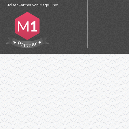
Stolzer Partner von
Mage One
: